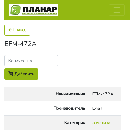
Назад
EFM-472A
Количество
Добавить
Наименование
EFM-472A
Производитель
EAST
Категория
акустика