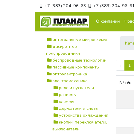
+7 (383) 204–96–63
+7 (383) 204–96–6
О компании
Ново
интегральные микросхемы
Кат
дискретные
полупроводники
беспроводные технологии
‹
1
пассивные компоненты
оптоэлектроника
электромеханика
№ п/п
реле и пускатели
разъемы
клеммы
держатели и слоты
устройства охлаждения
кнопки, переключатели,
выключатели