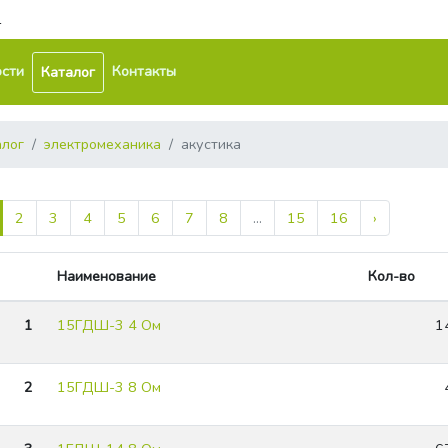
1
сти
Контакты
Каталог
алог
электромеханика
акустика
2
3
4
5
6
7
8
...
15
16
›
Наименование
Кол-во
1
15ГДШ-3 4 Ом
1
2
15ГДШ-3 8 Ом