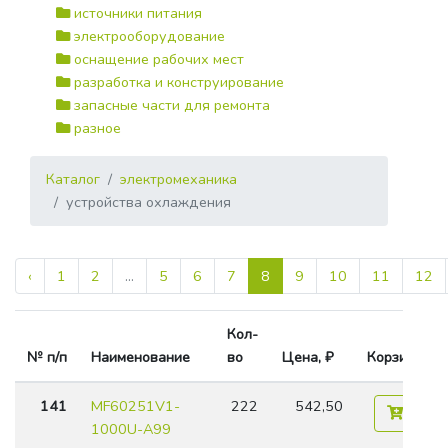
источники питания
электрооборудование
оснащение рабочих мест
разработка и конструирование
запасные части для ремонта
разное
Каталог
электромеханика
устройства охлаждения
‹
1
2
...
5
6
7
8
9
10
11
12
Кол-
№ п/п
Наименование
во
Цена, ₽
Корзина
141
MF60251V1-
222
542,50
1000U-A99