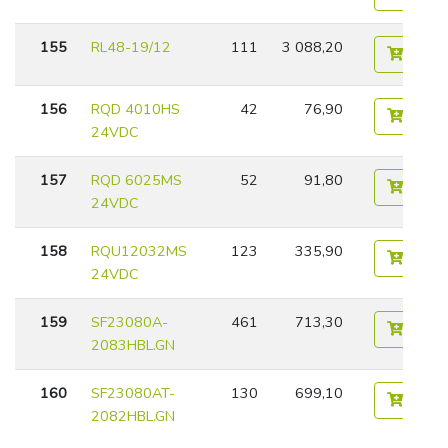
155
RL48-19/12
111
3 088,20
156
RQD 4010HS
42
76,90
24VDC
157
RQD 6025MS
52
91,80
24VDC
158
RQU12032MS
123
335,90
24VDC
159
SF23080A-
461
713,30
2083HBL.GN
160
SF23080AT-
130
699,10
2082HBL.GN