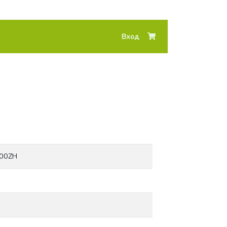
Вход
-00ZH