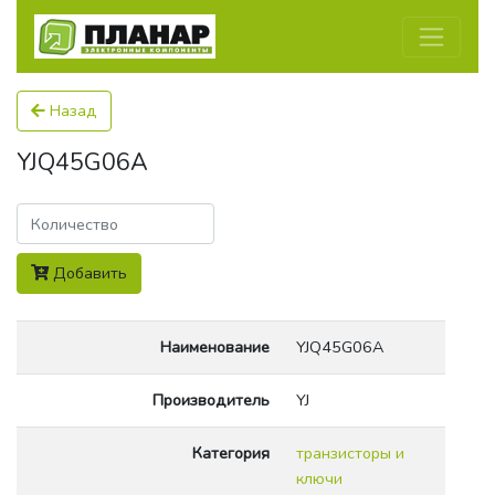
Назад
YJQ45G06A
Количество
Добавить
Наименование
YJQ45G06A
Производитель
YJ
Категория
транзисторы и
ключи