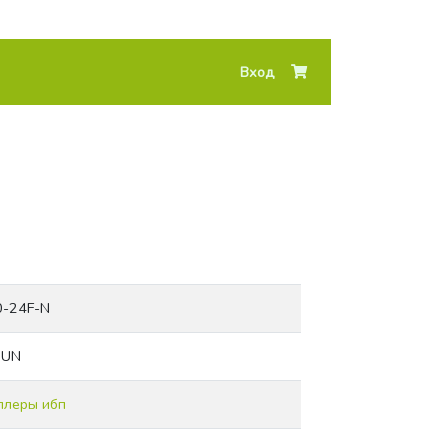
Вход
-24F-N
SUN
ллеры ибп