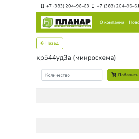
+7 (383) 204–96–63
+7 (383) 204–96–6
О компании
Ново
Назад
кр544уд3а (микросхема)
Количество
Добавить