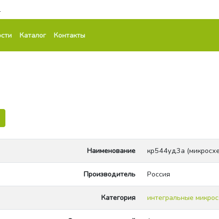
1
сти
Каталог
Контакты
Наименование
кр544уд3а (микросхе
Производитель
Россия
Категория
интегральные микро