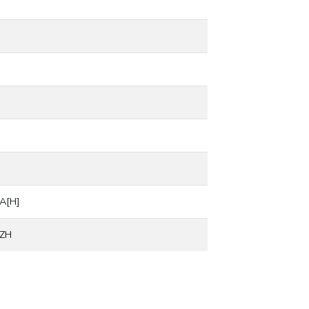
A[H]
0ZH