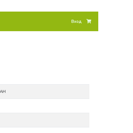
Вход
0AH